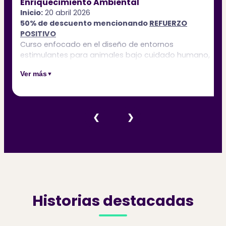
Enriquecimiento Ambiental
Inicio:
20 abril 2026
50% de descuento mencionando
REFUERZO
POSITIVO
Curso enfocado en el diseño de entornos
estimulantes para animales bajo cuidado humano,
con énfasis en prevención de estereotipias y
Ver más
bienestar.
Aplicación práctica en diferentes especies
Prevención y modificación conductual
Integración con manejo y capacitación
❮
❯
Historias destacadas