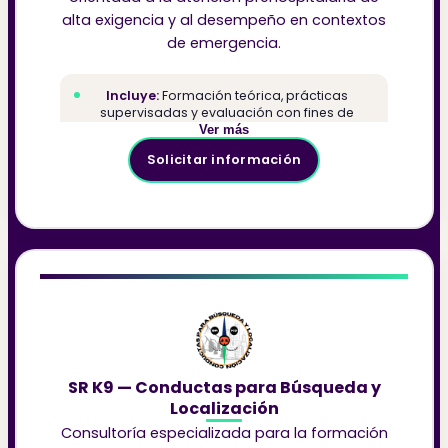
alta exigencia y al desempeño en contextos
de emergencia.
Incluye:
Formación teórica, prácticas
supervisadas y evaluación con fines de
certificación
Ver más
Dirigido a:
Paramédicos, técnicos en
Solicitar información
urgencias médicas y primeros respondientes
SR K9 — Conductas para Búsqueda y
Localización
Consultoría especializada para la formación