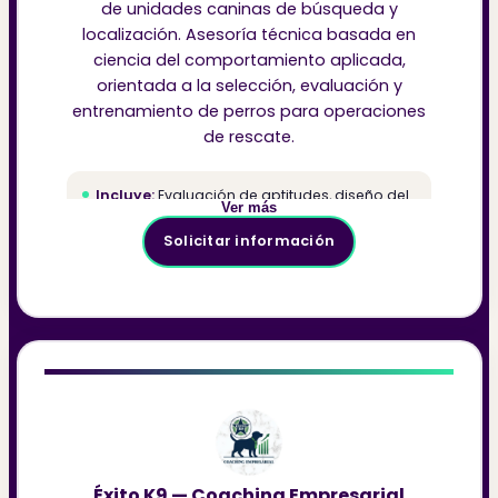
de unidades caninas de búsqueda y
localización. Asesoría técnica basada en
ciencia del comportamiento aplicada,
orientada a la selección, evaluación y
entrenamiento de perros para operaciones
de rescate.
Incluye:
Evaluación de aptitudes, diseño del
Ver más
programa de entrenamiento y supervisión
técnica
Solicitar información
Dirigido a:
Equipos de rescate, protección
civil y unidades K9 especializadas
Éxito K9 — Coaching Empresarial