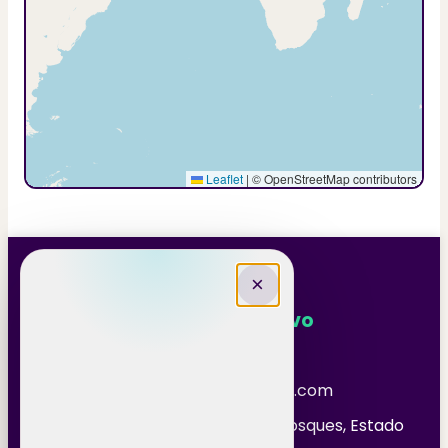
×
Contacto Refuerzo Positivo
+52 56 2398 8515
pablo.herrera@refuerzopositivo.com
Los Héroes Tecámac, Sección Bosques, Estado
de México, México. 55763