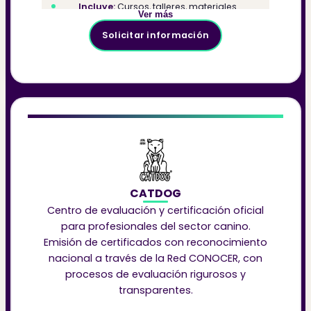
Incluye:
Cursos, talleres, materiales
Ver más
didácticos y acompañamiento formativo
Dirigido a:
Entrenadores, consultores de
Solicitar información
comportamiento y profesionales del sector
canino
CATDOG
Centro de evaluación y certificación oficial
para profesionales del sector canino.
Emisión de certificados con reconocimiento
nacional a través de la Red CONOCER, con
procesos de evaluación rigurosos y
transparentes.