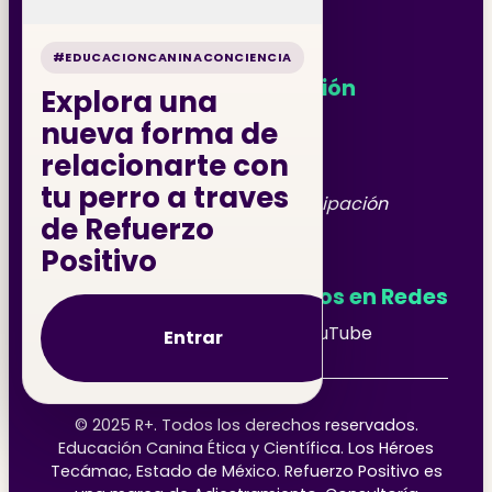
#EDUCACIONCANINACONCIENCIA
Horario de Atención
Explora una
Lunes a Domingo
nueva forma de
relacionarte con
9:00 AM - 6:00 PM
tu perro a traves
Agenda tu cita con anticipación
de Refuerzo
Positivo
Síguenos en Redes
Facebook
Instagram
YouTube
Entrar
© 2025 R+. Todos los derechos reservados.
Educación Canina Ética y Científica. Los Héroes
Tecámac, Estado de México. Refuerzo Positivo es