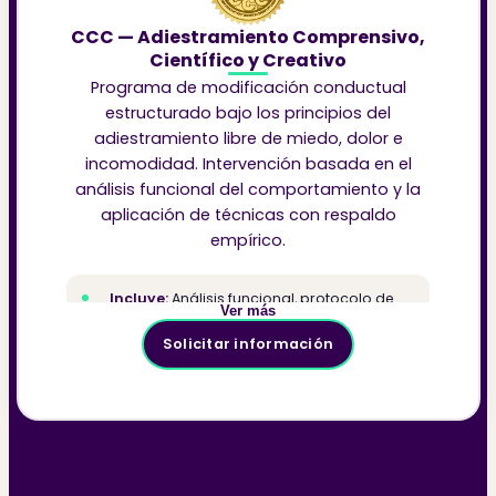
CCC — Adiestramiento Comprensivo,
Científico y Creativo
Programa de modificación conductual
estructurado bajo los principios del
adiestramiento libre de miedo, dolor e
incomodidad. Intervención basada en el
análisis funcional del comportamiento y la
aplicación de técnicas con respaldo
empírico.
Incluye:
Análisis funcional, protocolo de
Ver más
modificación conductual y seguimiento del
caso
Solicitar información
Dirigido a:
Perros con problemáticas
conductuales que requieren intervención
especializada